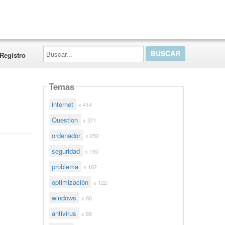
Buscar...
Registro
Temas
internet
x 414
Question
x 371
ordenador
x 252
seguridad
x 190
problema
x 182
optimización
x 122
windows
x 88
antivirus
x 86