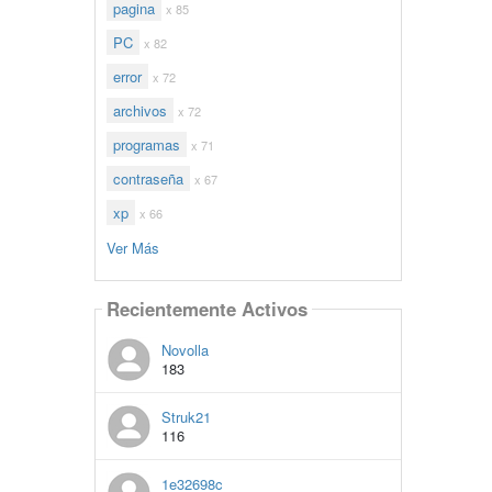
pagina
x 85
PC
x 82
error
x 72
archivos
x 72
programas
x 71
contraseña
x 67
xp
x 66
Ver Más
Recientemente Activos
Novolla
183
Struk21
116
1e32698c