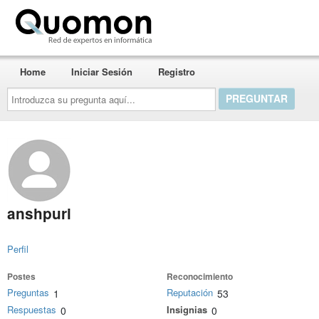
Quomon.es
Home
Iniciar Sesión
Registro
Introduzca
su
pregunta
aquí...
anshpuri
Perfil
Postes
Reconocimiento
Preguntas
Reputación
1
53
Respuestas
Insignias
0
0