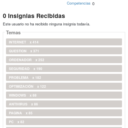
Competencias
0
0 Insignias Recibidas
Este usuario no ha recibido ninguna insignia todavía.
Temas
INTERNET
x 414
QUESTION
x 371
ORDENADOR
x 252
SEGURIDAD
x 190
PROBLEMA
x 182
OPTIMIZACIÓN
x 122
WINDOWS
x 88
ANTIVIRUS
x 86
PAGINA
x 85
PC
x 82