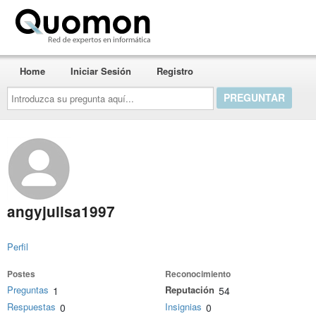
Quomon.es
Home
Iniciar Sesión
Registro
Introduzca
su
pregunta
aquí...
angyjulisa1997
Perfil
Postes
Reconocimiento
Preguntas
Reputación
1
54
Respuestas
Insignias
0
0