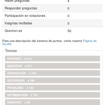
Hacer preguntas
4
Responder preguntas
0
Participación en votaciones
0
Insignias recibidas
0
Quomon.es
50
Para una descripción del sistema de puntos, visite nuestra
Página de
Ayuda
.
Temas
INTERNET
x 414
QUESTION
x 371
ORDENADOR
x 252
SEGURIDAD
x 190
PROBLEMA
x 182
OPTIMIZACIÓN
x 122
WINDOWS
x 88