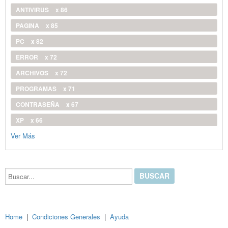
ANTIVIRUS
x 86
PAGINA
x 85
PC
x 82
ERROR
x 72
ARCHIVOS
x 72
PROGRAMAS
x 71
CONTRASEÑA
x 67
XP
x 66
Ver Más
Buscar...
Home
|
Condiciones Generales
|
Ayuda