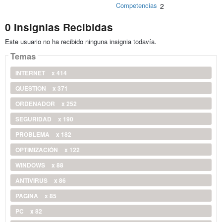
Competencias
2
0 Insignias Recibidas
Este usuario no ha recibido ninguna insignia todavía.
Temas
INTERNET
x 414
QUESTION
x 371
ORDENADOR
x 252
SEGURIDAD
x 190
PROBLEMA
x 182
OPTIMIZACIÓN
x 122
WINDOWS
x 88
ANTIVIRUS
x 86
PAGINA
x 85
PC
x 82