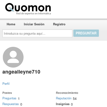
Quomon.es
Home
Iniciar Sesión
Registro
Introduzca
su
pregunta
aquí...
angealleyne710
Perfil
Postes
Reconocimiento
Preguntas
Reputación
1
54
Respuestas
Insignias
0
0