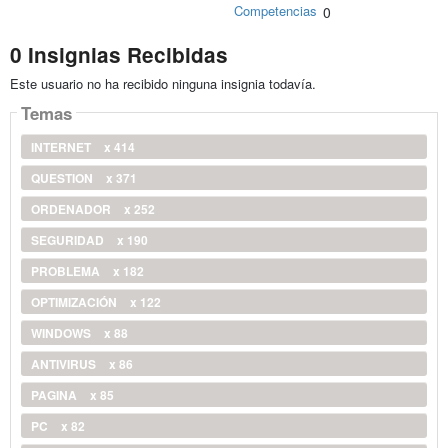
Competencias
0
0 Insignias Recibidas
Este usuario no ha recibido ninguna insignia todavía.
Temas
INTERNET
x 414
QUESTION
x 371
ORDENADOR
x 252
SEGURIDAD
x 190
PROBLEMA
x 182
OPTIMIZACIÓN
x 122
WINDOWS
x 88
ANTIVIRUS
x 86
PAGINA
x 85
PC
x 82