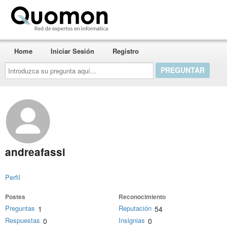
Quomon.es
Home
Iniciar Sesión
Registro
Introduzca
su
pregunta
aquí...
andreafassi
Perfil
Postes
Reconocimiento
Preguntas
Reputación
1
54
Respuestas
Insignias
0
0