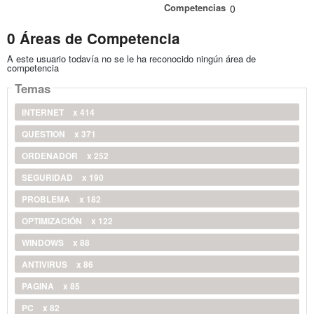
Competencias
0
0 Áreas de Competencia
A este usuario todavía no se le ha reconocido ningún área de
competencia
Temas
INTERNET
x 414
QUESTION
x 371
ORDENADOR
x 252
SEGURIDAD
x 190
PROBLEMA
x 182
OPTIMIZACIÓN
x 122
WINDOWS
x 88
ANTIVIRUS
x 86
PAGINA
x 85
PC
x 82