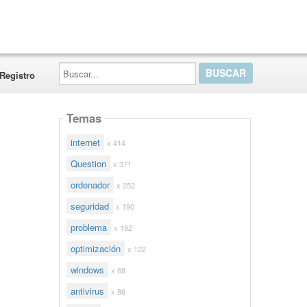
Buscar...
Registro
Temas
internet
x 414
Question
x 371
ordenador
x 252
seguridad
x 190
problema
x 182
optimización
x 122
windows
x 88
antivirus
x 86