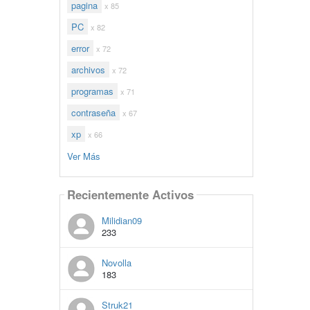
pagina
x 85
PC
x 82
error
x 72
archivos
x 72
programas
x 71
contraseña
x 67
xp
x 66
Ver Más
Recientemente Activos
Milidian09
233
Novolla
183
Struk21