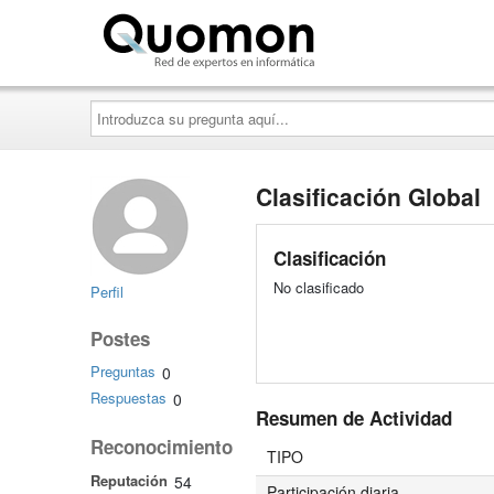
Quomon.es
Introduzca
su
pregunta
aquí...
Clasificación Global
Clasificación
No clasificado
Perfil
Postes
Preguntas
0
Respuestas
0
Resumen de Actividad
Reconocimiento
TIPO
Reputación
54
Participación diaria