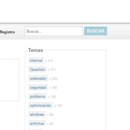
Buscar...
Registro
Temas
internet
x 414
Question
x 371
ordenador
x 252
seguridad
x 190
problema
x 182
optimización
x 122
windows
x 88
antivirus
x 86