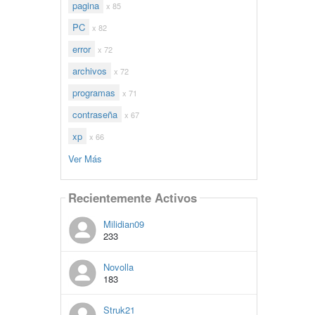
pagina
x 85
PC
x 82
error
x 72
archivos
x 72
programas
x 71
contraseña
x 67
xp
x 66
Ver Más
Recientemente Activos
Milidian09
233
Novolla
183
Struk21