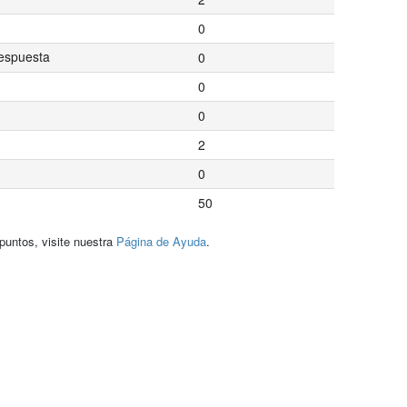
0
espuesta
0
0
0
2
0
50
puntos, visite nuestra
Página de Ayuda
.