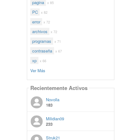
pagina
x 85
PC
x 82
error
x 72
archivos
x 72
programas
x 71
contraseña
x 67
xp
x 66
Ver Más
Recientemente Activos
Novolla
183
Milidian09
233
Struk21