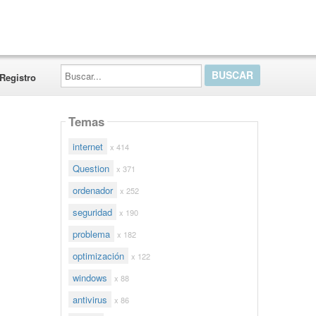
Buscar...
Registro
Temas
internet
x 414
Question
x 371
ordenador
x 252
seguridad
x 190
problema
x 182
optimización
x 122
windows
x 88
antivirus
x 86