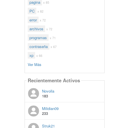
pagina
x 85
PC
x 82
error
x 72
archivos
x 72
programas
x 71
contraseña
x 67
xp
x 66
Ver Más
Recientemente Activos
Novolla
183
Milidian09
233
Struk21