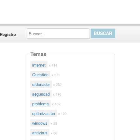
Buscar...
Registro
Temas
internet
x 414
Question
x 371
ordenador
x 252
seguridad
x 190
problema
x 182
optimización
x 122
windows
x 88
antivirus
x 86