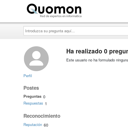
Quomon.es
Introduzca
su
pregunta
aquí...
Ha realizado 0 pregu
Este usuario no ha formulado ninguna
Perfil
Postes
Preguntas
0
Respuestas
1
Reconocimiento
Reputación
60