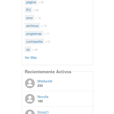
pagina
x 85
PC
x 82
error
x 72
archivos
x 72
programas
x 71
contraseña
x 67
xp
x 66
Ver Más
Recientemente Activos
Milidian09
233
Novolla
183
Struk21