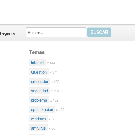
Buscar...
Registro
Temas
internet
x 414
Question
x 371
ordenador
x 252
seguridad
x 190
problema
x 182
optimización
x 122
windows
x 88
antivirus
x 86