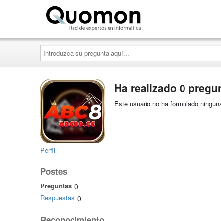
Quomon.es
Introduzca
su
pregunta
aquí...
Ha realizado 0 pregu
Este usuario no ha formulado ninguna
Perfil
Postes
Preguntas
0
Respuestas
0
Reconocimiento