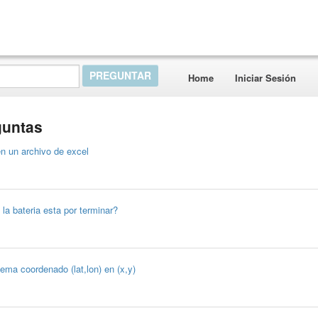
Home
Iniciar Sesión
guntas
n un archivo de excel
la bateria esta por terminar?
tema coordenado (lat,lon) en (x,y)