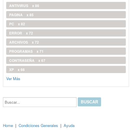
ANTIVIRUS
x 86
PAGINA
x 85
PC
x 82
ERROR
x 72
ARCHIVOS
x 72
PROGRAMAS
x 71
CONTRASEÑA
x 67
XP
x 66
Ver Más
Buscar...
Home
|
Condiciones Generales
|
Ayuda