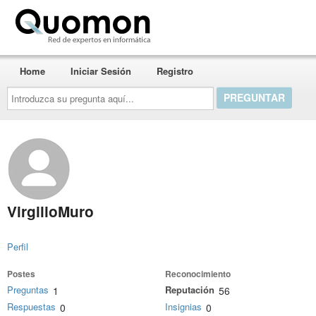
Quomon.es
Home
Iniciar Sesión
Registro
Introduzca
su
pregunta
aquí...
VirgilioMuro
Perfil
Postes
Reconocimiento
Preguntas
Reputación
1
56
Respuestas
Insignias
0
0