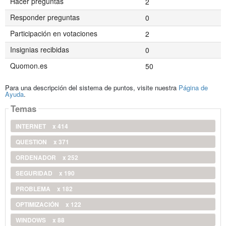
Hacer preguntas
2
Responder preguntas
0
Participación en votaciones
2
Insignias recibidas
0
Quomon.es
50
Para una descripción del sistema de puntos, visite nuestra
Página de
Ayuda
.
Temas
INTERNET
x 414
QUESTION
x 371
ORDENADOR
x 252
SEGURIDAD
x 190
PROBLEMA
x 182
OPTIMIZACIÓN
x 122
WINDOWS
x 88