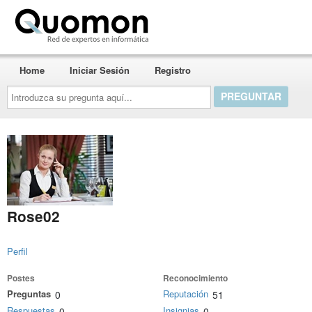
Quomon.es
Home
Iniciar Sesión
Registro
Introduzca
su
pregunta
aquí...
Rose02
Perfil
Postes
Reconocimiento
Preguntas
Reputación
0
51
Respuestas
Insignias
0
0