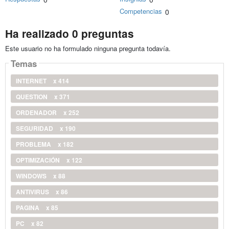
Competencias
0
Ha realizado 0 preguntas
Este usuario no ha formulado ninguna pregunta todavía.
Temas
INTERNET
x 414
QUESTION
x 371
ORDENADOR
x 252
SEGURIDAD
x 190
PROBLEMA
x 182
OPTIMIZACIÓN
x 122
WINDOWS
x 88
ANTIVIRUS
x 86
PAGINA
x 85
PC
x 82