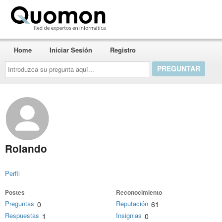
Quomon.es
Home
Iniciar Sesión
Registro
Introduzca
su
pregunta
aquí...
Rolando
Perfil
Postes
Reconocimiento
Preguntas
Reputación
0
61
Respuestas
Insignias
1
0