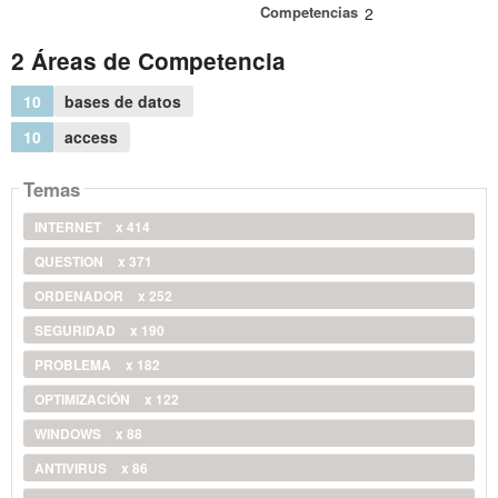
Competencias
2
2 Áreas de Competencia
10
bases de datos
10
access
Temas
INTERNET
x 414
QUESTION
x 371
ORDENADOR
x 252
SEGURIDAD
x 190
PROBLEMA
x 182
OPTIMIZACIÓN
x 122
WINDOWS
x 88
ANTIVIRUS
x 86