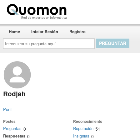
Quomon.es
Home
Iniciar Sesión
Registro
Introduzca
su
pregunta
aquí...
Rodjah
Perfil
Postes
Reconocimiento
Preguntas
Reputación
0
51
Respuestas
Insignias
0
0