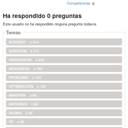
Competencias
0
Ha respondido 0 preguntas
Este usuario no ha respondido ninguna pregunta todavía.
Temas
INTERNET
x 414
QUESTION
x 371
ORDENADOR
x 252
SEGURIDAD
x 190
PROBLEMA
x 182
OPTIMIZACIÓN
x 122
WINDOWS
x 88
ANTIVIRUS
x 86
PAGINA
x 85
PC
x 82