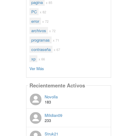
pagina
x 85
PC
x 82
error
x 72
archivos
x 72
programas
x 71
contraseña
x 67
xp
x 66
Ver Más
Recientemente Activos
Novolla
183
Milidian09
233
Struk21