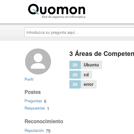
Quomon.es
Introduzca
su
pregunta
aquí...
3 Áreas de Competen
20
Ubuntu
20
cd
Perfil
20
error
Postes
Preguntas
0
Respuestas
1
Reconocimiento
Reputación
75