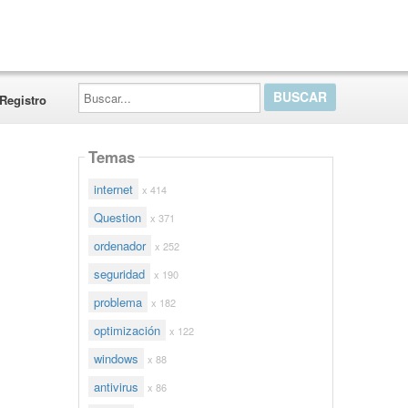
Buscar...
Registro
Temas
internet
x 414
Question
x 371
ordenador
x 252
seguridad
x 190
problema
x 182
optimización
x 122
windows
x 88
antivirus
x 86