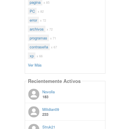
pagina
x 85
PC
x 82
error
x 72
archivos
x 72
programas
x 71
contraseña
x 67
xp
x 66
Ver Más
Recientemente Activos
Novolla
183
Milidian09
233
Struk21