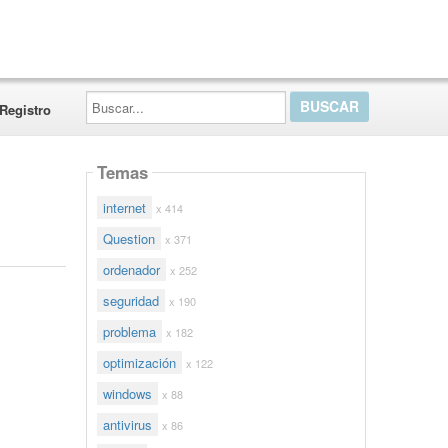
Buscar...
Registro
Temas
internet
x 414
Question
x 371
ordenador
x 252
seguridad
x 190
problema
x 182
optimización
x 122
windows
x 88
antivirus
x 86