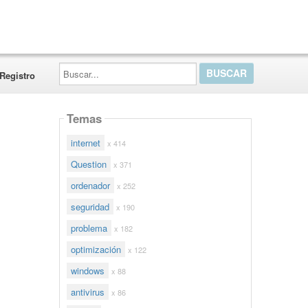
Buscar...
Registro
Temas
internet
x 414
Question
x 371
ordenador
x 252
seguridad
x 190
problema
x 182
optimización
x 122
windows
x 88
antivirus
x 86