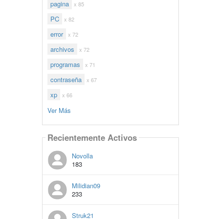
pagina
x 85
PC
x 82
error
x 72
archivos
x 72
programas
x 71
contraseña
x 67
xp
x 66
Ver Más
Recientemente Activos
Novolla
183
Milidian09
233
Struk21