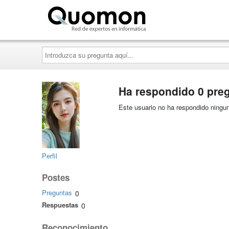
Quomon.es
Introduzca
su
pregunta
aquí...
Ha respondido 0 pre
Este usuario no ha respondido ningun
Perfil
Postes
Preguntas
0
Respuestas
0
Reconocimiento