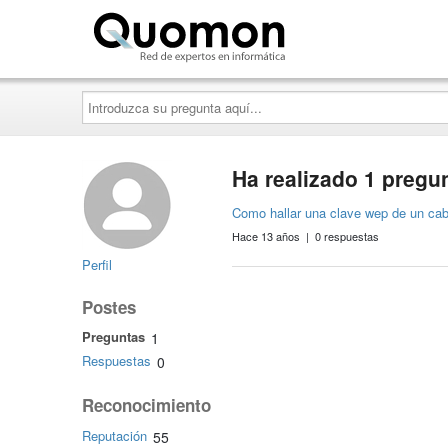
Quomon.es
Introduzca
su
pregunta
aquí...
Ha realizado 1 pregu
Como hallar una clave wep de un 
Hace 13 años | 0 respuestas
Perfil
Postes
Preguntas
1
Respuestas
0
Reconocimiento
Reputación
55