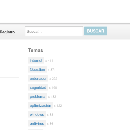
Buscar...
Registro
Temas
internet
x 414
Question
x 371
ordenador
x 252
seguridad
x 190
problema
x 182
optimización
x 122
windows
x 88
antivirus
x 86