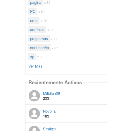
pagina
x 85
PC
x 82
error
x 72
archivos
x 72
programas
x 71
contraseña
x 67
xp
x 66
Ver Más
Recientemente Activos
Milidian09
233
Novolla
183
Struk21