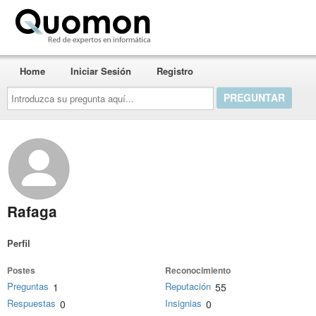
Quomon.es
Home
Iniciar Sesión
Registro
Introduzca
su
pregunta
aquí...
Rafaga
Perfil
Postes
Reconocimiento
Preguntas
Reputación
1
55
Respuestas
Insignias
0
0