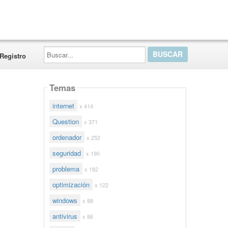
Buscar...
Registro
Temas
internet
x 414
Question
x 371
ordenador
x 252
seguridad
x 190
problema
x 182
optimización
x 122
windows
x 88
antivirus
x 86