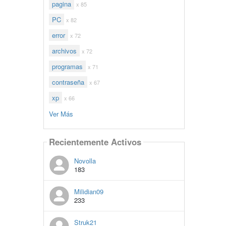
pagina
x 85
PC
x 82
error
x 72
archivos
x 72
programas
x 71
contraseña
x 67
xp
x 66
Ver Más
Recientemente Activos
Novolla
183
Milidian09
233
Struk21