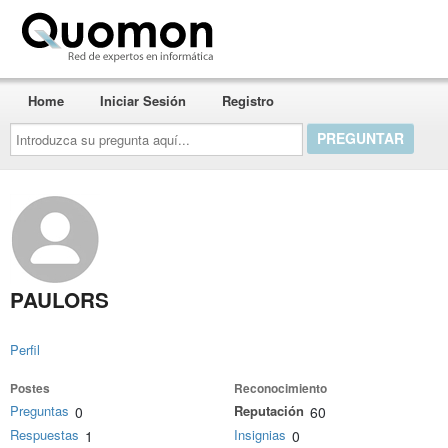
Quomon.es
Home
Iniciar Sesión
Registro
Introduzca
su
pregunta
aquí...
PAULORS
Perfil
Postes
Reconocimiento
Preguntas
Reputación
0
60
Respuestas
Insignias
1
0