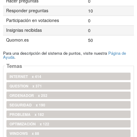
Hacer preguntas
0
Responder preguntas
10
Participación en votaciones
0
Insignias recibidas
0
Quomon.es
50
Para una descripción del sistema de puntos, visite nuestra
Página de
Ayuda
.
Temas
INTERNET
x 414
QUESTION
x 371
ORDENADOR
x 252
SEGURIDAD
x 190
PROBLEMA
x 182
OPTIMIZACIÓN
x 122
WINDOWS
x 88