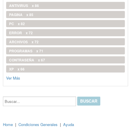
ANTIVIRUS
x 86
PAGINA
x 85
PC
x 82
ERROR
x 72
ARCHIVOS
x 72
PROGRAMAS
x 71
CONTRASEÑA
x 67
XP
x 66
Ver Más
Buscar...
Home
|
Condiciones Generales
|
Ayuda