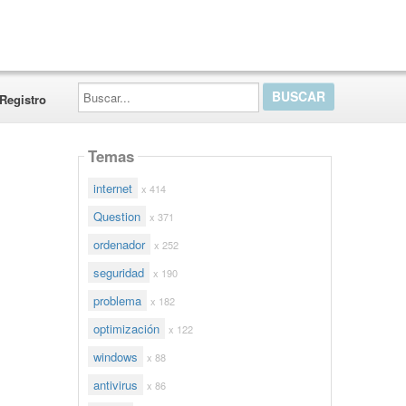
Buscar...
Registro
Temas
internet
x 414
Question
x 371
ordenador
x 252
seguridad
x 190
problema
x 182
optimización
x 122
windows
x 88
antivirus
x 86