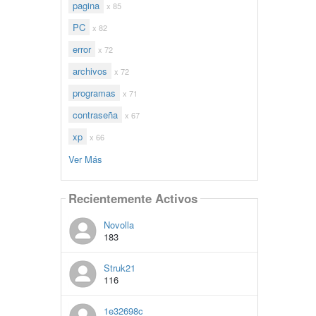
pagina
x 85
PC
x 82
error
x 72
archivos
x 72
programas
x 71
contraseña
x 67
xp
x 66
Ver Más
Recientemente Activos
Novolla
183
Struk21
116
1e32698c