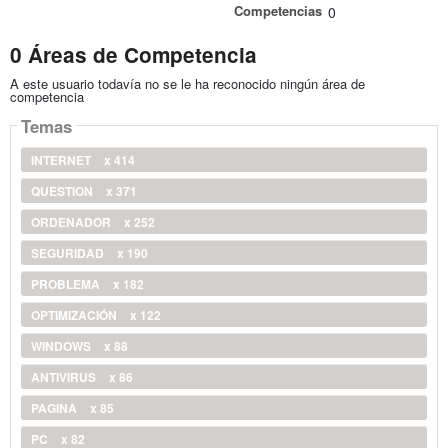
Competencias
0
0 Áreas de Competencia
A este usuario todavía no se le ha reconocido ningún área de
competencia
Temas
INTERNET
x 414
QUESTION
x 371
ORDENADOR
x 252
SEGURIDAD
x 190
PROBLEMA
x 182
OPTIMIZACIÓN
x 122
WINDOWS
x 88
ANTIVIRUS
x 86
PAGINA
x 85
PC
x 82