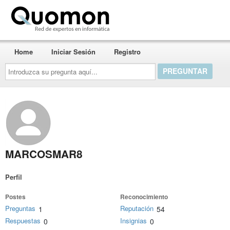
Quomon.es
Home
Iniciar Sesión
Registro
Introduzca
su
pregunta
aquí...
MARCOSMAR8
Perfil
Postes
Reconocimiento
Preguntas
Reputación
1
54
Respuestas
Insignias
0
0