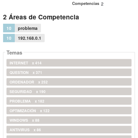
Competencias
2
2 Áreas de Competencia
10
problema
10
192.168.0.1
Temas
INTERNET
x 414
QUESTION
x 371
ORDENADOR
x 252
SEGURIDAD
x 190
PROBLEMA
x 182
OPTIMIZACIÓN
x 122
WINDOWS
x 88
ANTIVIRUS
x 86