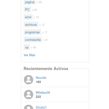
pagina
x 85
PC
x 82
error
x 72
archivos
x 72
programas
x 71
contraseña
x 67
xp
x 66
Ver Más
Recientemente Activos
Novolla
183
Milidian09
233
Struk21