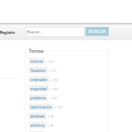
Buscar...
Registro
Temas
internet
x 414
Question
x 371
ordenador
x 252
seguridad
x 190
problema
x 182
optimización
x 122
windows
x 88
antivirus
x 86