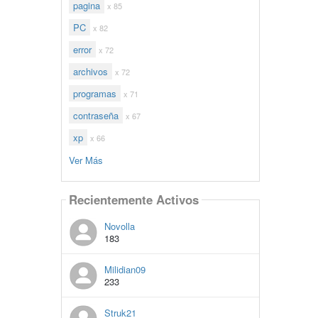
pagina
x 85
PC
x 82
error
x 72
archivos
x 72
programas
x 71
contraseña
x 67
xp
x 66
Ver Más
Recientemente Activos
Novolla
183
Milidian09
233
Struk21