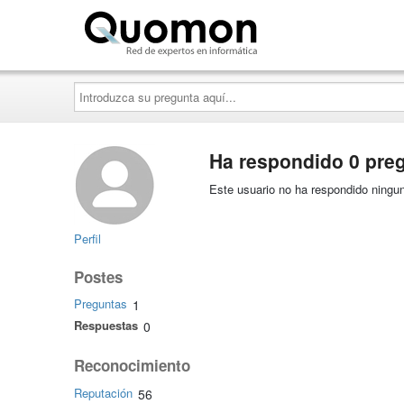
Quomon.es
Introduzca
su
pregunta
aquí...
Ha respondido 0 pre
Este usuario no ha respondido ningun
Perfil
Postes
Preguntas
1
Respuestas
0
Reconocimiento
Reputación
56