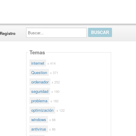
Buscar...
Registro
Temas
internet
x 414
Question
x 371
ordenador
x 252
seguridad
x 190
problema
x 182
optimización
x 122
windows
x 88
antivirus
x 86