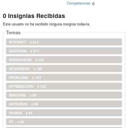
Competencias
0
0 Insignias Recibidas
Este usuario no ha recibido ninguna insignia todavía.
Temas
INTERNET
x 414
QUESTION
x 371
ORDENADOR
x 252
SEGURIDAD
x 190
PROBLEMA
x 182
OPTIMIZACIÓN
x 122
WINDOWS
x 88
ANTIVIRUS
x 86
PAGINA
x 85
PC
x 82