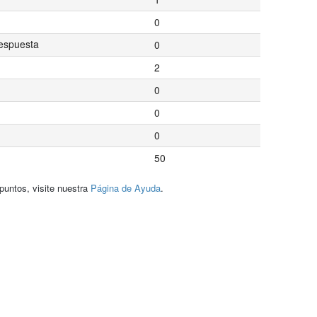
0
espuesta
0
2
0
0
0
50
puntos, visite nuestra
Página de Ayuda
.