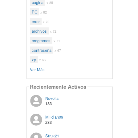
pagina
x 85
PC
x 82
error
x 72
archivos
x 72
programas
x 71
contraseña
x 67
xp
x 66
Ver Más
Recientemente Activos
Novolla
183
Milidian09
233
Struk21