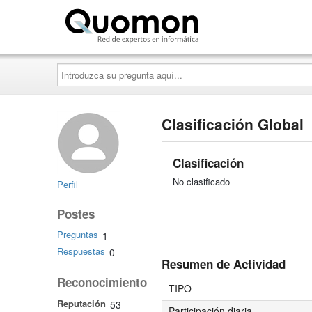
Quomon.es
Introduzca
su
pregunta
aquí...
Clasificación Global
Clasificación
No clasificado
Perfil
Postes
Preguntas
1
Respuestas
0
Resumen de Actividad
Reconocimiento
TIPO
Reputación
53
Participación diaria