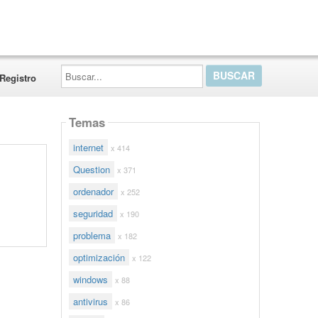
Buscar...
Registro
Temas
internet
x 414
Question
x 371
ordenador
x 252
seguridad
x 190
problema
x 182
optimización
x 122
windows
x 88
antivirus
x 86