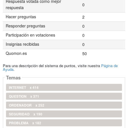
Respuesta votada como mejor
0
respuesta
Hacer preguntas
2
Responder preguntas
0
Participación en votaciones
0
Insignias recibidas
0
Quomon.es
50
Para una descripción del sistema de puntos, visite nuestra
Página de
Ayuda
.
Temas
INTERNET
x 414
QUESTION
x 371
ORDENADOR
x 252
SEGURIDAD
x 190
PROBLEMA
x 182