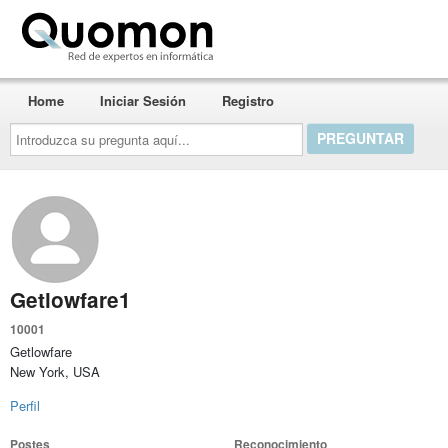
Quomon.es
Home
Iniciar Sesión
Registro
Introduzca
su
pregunta
aquí...
Getlowfare1
10001
Getlowfare
New York, USA
Perfil
Postes
Reconocimiento