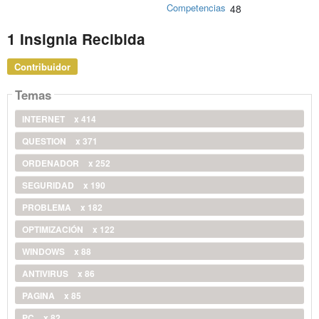
Competencias
48
1 Insignia Recibida
Contribuidor
Temas
INTERNET
x 414
QUESTION
x 371
ORDENADOR
x 252
SEGURIDAD
x 190
PROBLEMA
x 182
OPTIMIZACIÓN
x 122
WINDOWS
x 88
ANTIVIRUS
x 86
PAGINA
x 85
PC
x 82