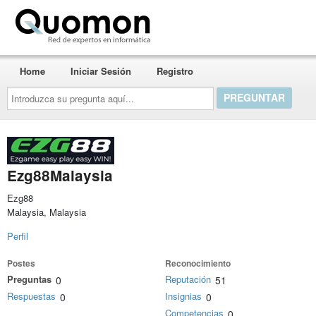
Quomon.es
Home
Iniciar Sesión
Registro
Introduzca
su
pregunta
aquí...
Ezg88Malaysia
Ezg88
Malaysia, Malaysia
Perfil
Postes
Reconocimiento
Preguntas
Reputación
0
51
Respuestas
Insignias
0
0
Competencias
0