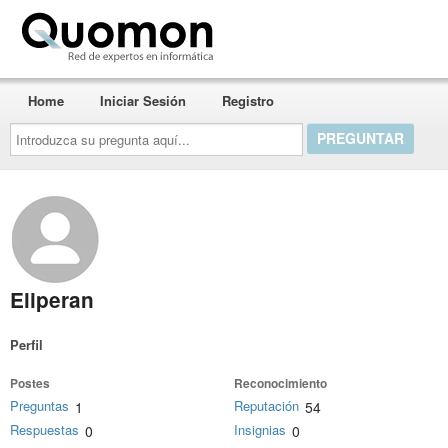
Quomon.es
Home
Iniciar Sesión
Registro
Introduzca
su
pregunta
aquí...
Eliperan
Perfil
Postes
Reconocimiento
Preguntas
Reputación
1
54
Respuestas
Insignias
0
0