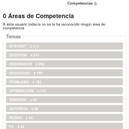
Competencias
0
0 Áreas de Competencia
A este usuario todavía no se le ha reconocido ningún área de
competencia
Temas
INTERNET
x 414
QUESTION
x 371
ORDENADOR
x 252
SEGURIDAD
x 190
PROBLEMA
x 182
OPTIMIZACIÓN
x 122
WINDOWS
x 88
ANTIVIRUS
x 86
PAGINA
x 85
PC
x 82