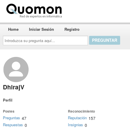
Quomon.es
Home
Iniciar Sesión
Registro
Introduzca
su
pregunta
aquí...
DhirajV
Perfil
Postes
Reconocimiento
Preguntas
Reputación
47
157
Respuestas
Insignias
0
0