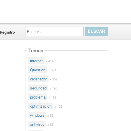
Buscar...
Registro
Temas
internet
x 414
Question
x 371
ordenador
x 252
seguridad
x 190
problema
x 182
optimización
x 122
windows
x 88
antivirus
x 86