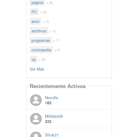
pagina
x 85
PC
x 82
error
x 72
archivos
x 72
programas
x 71
contraseña
x 67
xp
x 66
Ver Más
Recientemente Activos
Novolla
183
Milidian09
233
Struk21