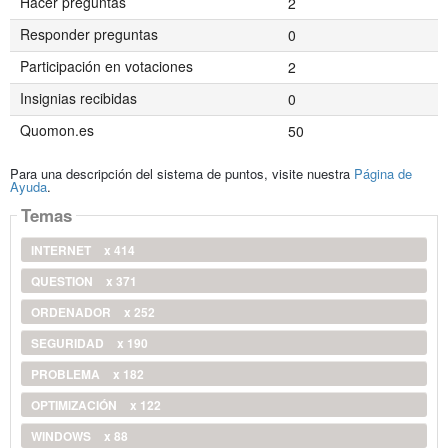
Hacer preguntas
2
Responder preguntas
0
Participación en votaciones
2
Insignias recibidas
0
Quomon.es
50
Para una descripción del sistema de puntos, visite nuestra
Página de
Ayuda
.
Temas
INTERNET
x 414
QUESTION
x 371
ORDENADOR
x 252
SEGURIDAD
x 190
PROBLEMA
x 182
OPTIMIZACIÓN
x 122
WINDOWS
x 88