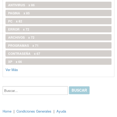
ANTIVIRUS
x 86
PAGINA
x 85
PC
x 82
ERROR
x 72
ARCHIVOS
x 72
PROGRAMAS
x 71
CONTRASEÑA
x 67
XP
x 66
Ver Más
Buscar...
Home
|
Condiciones Generales
|
Ayuda