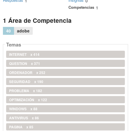
Respuestas
Insignias
1
0
Competencias
1
1 Área de Competencia
40
adobe
Temas
INTERNET
x 414
QUESTION
x 371
ORDENADOR
x 252
SEGURIDAD
x 190
PROBLEMA
x 182
OPTIMIZACIÓN
x 122
WINDOWS
x 88
ANTIVIRUS
x 86
PAGINA
x 85