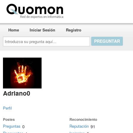
Quomon.es
Home
Iniciar Sesión
Registro
Introduzca
su
pregunta
aquí...
Adriano0
Perfil
Postes
Reconocimiento
Preguntas
Reputación
0
91