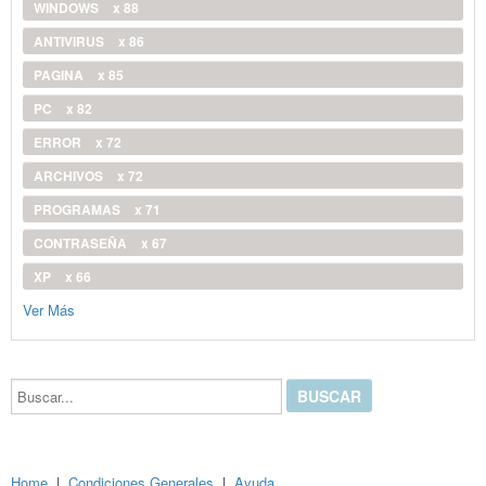
WINDOWS
x 88
ANTIVIRUS
x 86
PAGINA
x 85
PC
x 82
ERROR
x 72
ARCHIVOS
x 72
PROGRAMAS
x 71
CONTRASEÑA
x 67
XP
x 66
Ver Más
Buscar...
Home
|
Condiciones Generales
|
Ayuda