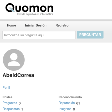
Quomon.es
Home
Iniciar Sesión
Registro
Introduzca
su
pregunta
aquí...
AbeldCorrea
Perfil
Postes
Reconocimiento
Preguntas
Reputación
0
61
Respuestas
Insignias
1
0