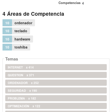
Competencias
4
4 Áreas de Competencia
10
ordenador
10
teclado
10
hardware
10
toshiba
Temas
INTERNET
x 414
QUESTION
x 371
ORDENADOR
x 252
SEGURIDAD
x 190
PROBLEMA
x 182
OPTIMIZACIÓN
x 122