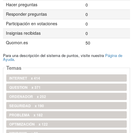
Hacer preguntas
0
Responder preguntas
0
Participación en votaciones
0
Insignias recibidas
0
Quomon.es
50
Para una descripción del sistema de puntos, visite nuestra
Página de
Ayuda
.
Temas
INTERNET
x 414
QUESTION
x 371
ORDENADOR
x 252
SEGURIDAD
x 190
PROBLEMA
x 182
OPTIMIZACIÓN
x 122