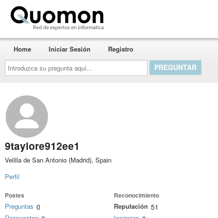
Quomon.es
Home
Iniciar Sesión
Registro
Introduzca
su
pregunta
aquí...
9taylore912ee1
Velilla de San Antonio (Madrid), Spain
Perfil
Postes
Reconocimiento
Preguntas
Reputación
0
51
Respuestas
Insignias