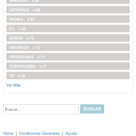
WINDOWS
x 88
ANTIVIRUS
x 86
PAGINA
x 85
PC
x 82
ERROR
x 72
ARCHIVOS
x 72
PROGRAMAS
x 71
CONTRASEÑA
x 67
XP
x 66
Ver Más
Buscar...
Home
|
Condiciones Generales
|
Ayuda