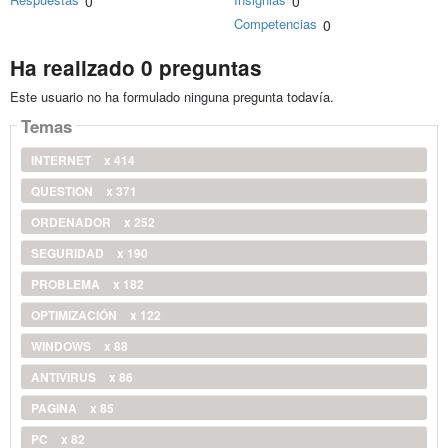
0
0
Competencias
0
Ha realizado 0 preguntas
Este usuario no ha formulado ninguna pregunta todavía.
Temas
INTERNET
x 414
QUESTION
x 371
ORDENADOR
x 252
SEGURIDAD
x 190
PROBLEMA
x 182
OPTIMIZACIÓN
x 122
WINDOWS
x 88
ANTIVIRUS
x 86
PAGINA
x 85
PC
x 82