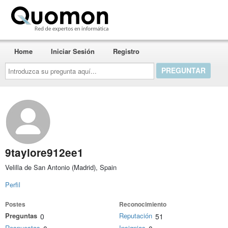
Quomon.es
Home
Iniciar Sesión
Registro
Introduzca
su
pregunta
aquí...
9taylore912ee1
Velilla de San Antonio (Madrid), Spain
Perfil
Postes
Reconocimiento
Preguntas
Reputación
0
51
Respuestas
Insignias