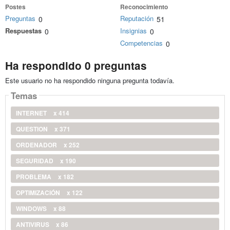
Postes
Reconocimiento
Preguntas
Reputación
0
51
Respuestas
Insignias
0
0
Competencias
0
Ha respondido 0 preguntas
Este usuario no ha respondido ninguna pregunta todavía.
Temas
INTERNET
x 414
QUESTION
x 371
ORDENADOR
x 252
SEGURIDAD
x 190
PROBLEMA
x 182
OPTIMIZACIÓN
x 122
WINDOWS
x 88
ANTIVIRUS
x 86