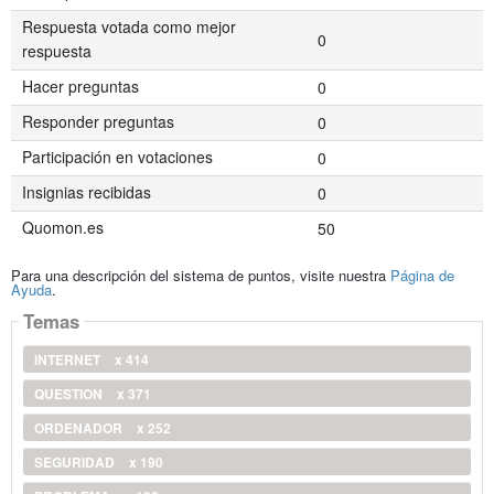
Respuesta votada como mejor
0
respuesta
Hacer preguntas
0
Responder preguntas
0
Participación en votaciones
0
Insignias recibidas
0
Quomon.es
50
Para una descripción del sistema de puntos, visite nuestra
Página de
Ayuda
.
Temas
INTERNET
x 414
QUESTION
x 371
ORDENADOR
x 252
SEGURIDAD
x 190