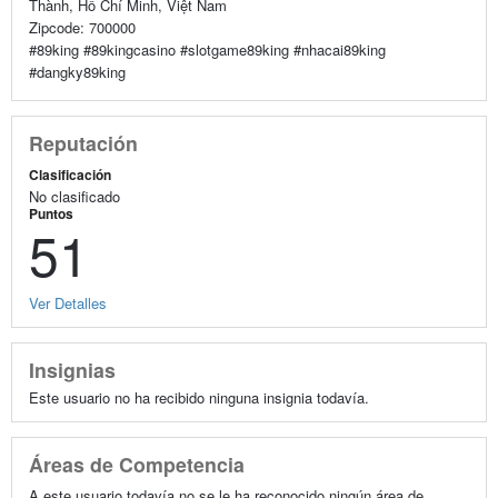
Thành, Hồ Chí Minh, Việt Nam
Zipcode: 700000
#89king #89kingcasino #slotgame89king #nhacai89king
#dangky89king
Reputación
Clasificación
No clasificado
Puntos
51
Ver Detalles
Insignias
Este usuario no ha recibido ninguna insignia todavía.
Áreas de Competencia
A este usuario todavía no se le ha reconocido ningún área de