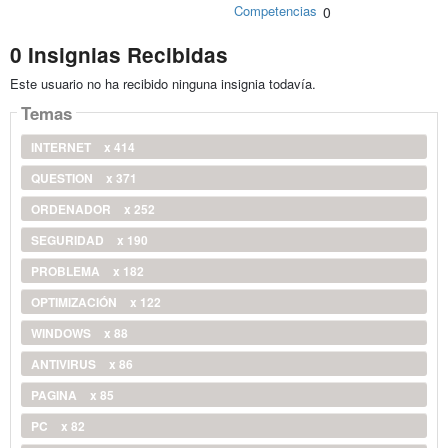
Competencias
0
0 Insignias Recibidas
Este usuario no ha recibido ninguna insignia todavía.
Temas
INTERNET
x 414
QUESTION
x 371
ORDENADOR
x 252
SEGURIDAD
x 190
PROBLEMA
x 182
OPTIMIZACIÓN
x 122
WINDOWS
x 88
ANTIVIRUS
x 86
PAGINA
x 85
PC
x 82