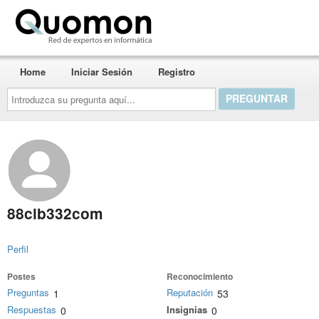
Quomon.es
Home
Iniciar Sesión
Registro
Introduzca
su
pregunta
aquí...
88clb332com
Perfil
Postes
Reconocimiento
Preguntas
Reputación
1
53
Respuestas
Insignias
0
0