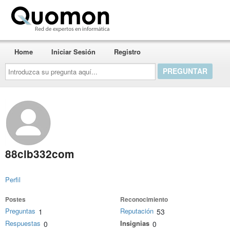
Quomon.es
Home
Iniciar Sesión
Registro
Introduzca
su
pregunta
aquí...
88clb332com
Perfil
Postes
Reconocimiento
Preguntas
Reputación
1
53
Respuestas
Insignias
0
0