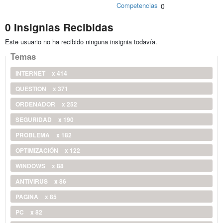
Competencias
0
0 Insignias Recibidas
Este usuario no ha recibido ninguna insignia todavía.
Temas
INTERNET
x 414
QUESTION
x 371
ORDENADOR
x 252
SEGURIDAD
x 190
PROBLEMA
x 182
OPTIMIZACIÓN
x 122
WINDOWS
x 88
ANTIVIRUS
x 86
PAGINA
x 85
PC
x 82