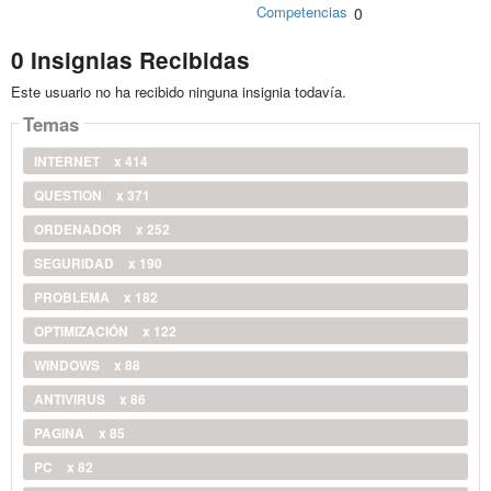
Competencias
0
0 Insignias Recibidas
Este usuario no ha recibido ninguna insignia todavía.
Temas
INTERNET
x 414
QUESTION
x 371
ORDENADOR
x 252
SEGURIDAD
x 190
PROBLEMA
x 182
OPTIMIZACIÓN
x 122
WINDOWS
x 88
ANTIVIRUS
x 86
PAGINA
x 85
PC
x 82