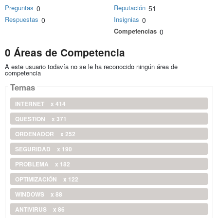
Preguntas
Reputación
0
51
Respuestas
Insignias
0
0
Competencias
0
0 Áreas de Competencia
A este usuario todavía no se le ha reconocido ningún área de
competencia
Temas
INTERNET
x 414
QUESTION
x 371
ORDENADOR
x 252
SEGURIDAD
x 190
PROBLEMA
x 182
OPTIMIZACIÓN
x 122
WINDOWS
x 88
ANTIVIRUS
x 86