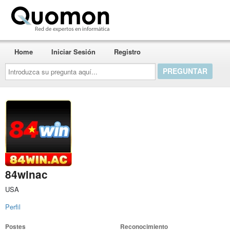
Quomon.es
Home
Iniciar Sesión
Registro
Introduzca
su
pregunta
aquí...
84winac
USA
Perfil
Postes
Reconocimiento